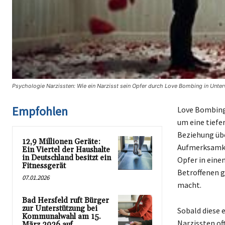
Psychologie Narzissten: Wie ein Narzisst sein Opfer durch Love Bombing in Unter
Empfohlen
Love Bombing 
um eine tiefe
Beziehung übe
12,9 Millionen Geräte:
Aufmerksamkei
Ein Viertel der Haushalte
in Deutschland besitzt ein
Opfer in eine
Fitnessgerät
Betroffenen g
07.01.2026
macht.
Bad Hersfeld ruft Bürger
zur Unterstützung bei
Sobald diese 
Kommunalwahl am 15.
Narzissten of
März 2026 auf