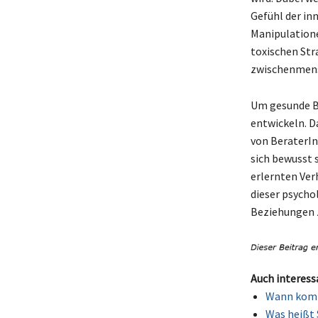
Gefühl der in
Manipulatione
toxischen Str
zwischenmensc
Um gesunde Be
entwickeln. D
von BeraterI
sich bewusst 
erlernten Ver
dieser psychol
Beziehungen 
Auch interess
Wann komm
Was heißt 