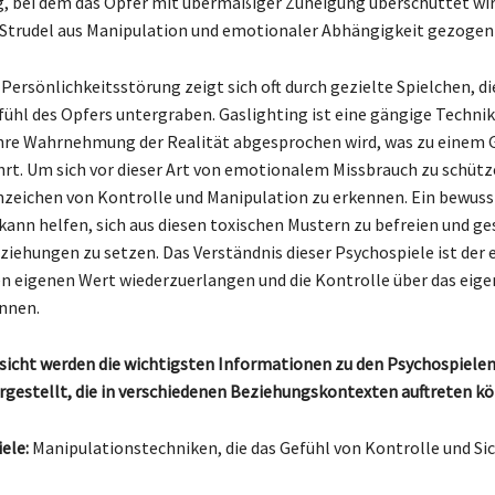
 bei dem das Opfer mit übermäßiger Zuneigung überschüttet wir
 Strudel aus Manipulation und emotionaler Abhängigkeit gezogen
Persönlichkeitsstörung zeigt sich oft durch gezielte Spielchen, di
ühl des Opfers untergraben. Gaslighting ist eine gängige Technik,
hre Wahrnehmung der Realität abgesprochen wird, was zu einem G
t. Um sich vor dieser Art von emotionalem Missbrauch zu schütze
Anzeichen von Kontrolle und Manipulation zu erkennen. Ein bewuss
kann helfen, sich aus diesen toxischen Mustern zu befreien und g
ziehungen zu setzen. Das Verständnis dieser Psychospiele ist der 
en eigenen Wert wiederzuerlangen und die Kontrolle über das eig
nnen.
rsicht werden die wichtigsten Informationen zu den Psychospiele
rgestellt, die in verschiedenen Beziehungskontexten auftreten k
ele:
Manipulationstechniken, die das Gefühl von Kontrolle und Si