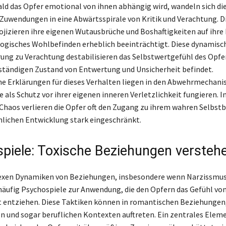
ld das Opfer emotional von ihnen abhängig wird, wandeln sich di
Zuwendungen in eine Abwärtsspirale von Kritik und Verachtung. D
ojizieren ihre eigenen Wutausbrüche und Boshaftigkeiten auf ihre 
ogisches Wohlbefinden erheblich beeinträchtigt. Diese dynamis
ng zu Verachtung destabilisieren das Selbstwertgefühl des Opfer
 ständigen Zustand von Entwertung und Unsicherheit befindet.
e Erklärungen für dieses Verhalten liegen in den Abwehrmechani
e als Schutz vor ihrer eigenen inneren Verletzlichkeit fungieren. I
haos verlieren die Opfer oft den Zugang zu ihrem wahren Selbstbi
önlichen Entwicklung stark eingeschränkt.
piele: Toxische Beziehungen versteh
exen Dynamiken von Beziehungen, insbesondere wenn Narzissmus
äufig Psychospiele zur Anwendung, die den Opfern das Gefühl vo
t entziehen. Diese Taktiken können in romantischen Beziehungen
n und sogar beruflichen Kontexten auftreten. Ein zentrales Eleme