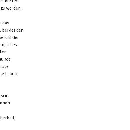
d, nur um
 zu werden.
e das
 bei der den
efühl der
n, ist es
ter
esunde
erste
ene Leben
n von
önnen.
cherheit