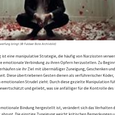
werfung bringt (© Fuldaer Bote Archivbild)
ist eine manipulative Strategie, die häufig von Narzissten verwen
re emotionale Verbindung zu ihren Opfern herzustellen. Zu Beginn
rhäufen sie ihr Ziel mit übermäßiger Zuneigung, Geschenken und
t. Diese übertriebenen Gesten dienen als verführerischer Köder, 
n emotionalen Strudel zieht. Durch diese gezielte Manipulation füh
ewertschätzt und geliebt, was sie anfälliger für die Kontrolle des
emotionale Bindung hergestellt ist, verändert sich das Verhalten 
t abrupt. Die einstige Zuneigung weicht kritischen Bemerkungen 