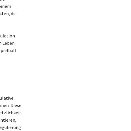
seinem
kten, die
ulation
en Leben
pielball
n
ulative
hnen. Diese
etzlichkeit
entieren,
regulierung