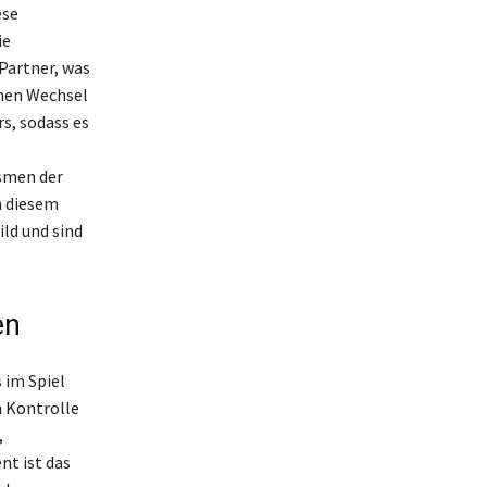
ese
ie
Partner, was
chen Wechsel
s, sodass es
smen der
n diesem
ld und sind
en
 im Spiel
n Kontrolle
,
nt ist das