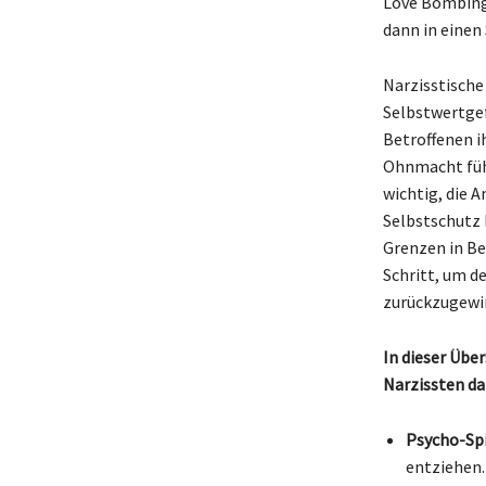
Love Bombing,
dann in einen
Narzisstische 
Selbstwertgef
Betroffenen i
Ohnmacht führ
wichtig, die 
Selbstschutz 
Grenzen in Be
Schritt, um d
zurückzugewi
In dieser Übe
Narzissten da
Psycho-Spi
entziehen.