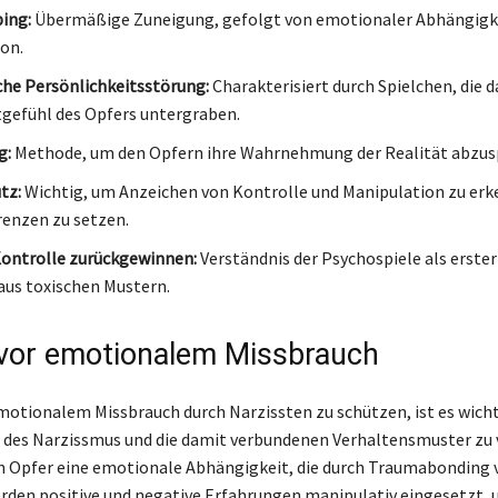
ing:
Übermäßige Zuneigung, gefolgt von emotionaler Abhängigk
on.
che Persönlichkeitsstörung:
Charakterisiert durch Spielchen, die d
gefühl des Opfers untergraben.
g:
Methode, um den Opfern ihre Wahrnehmung der Realität abzus
tz:
Wichtig, um Anzeichen von Kontrolle und Manipulation zu er
enzen zu setzen.
ontrolle zurückgewinnen:
Verständnis der Psychospiele als erster
aus toxischen Mustern.
vor emotionalem Missbrauch
motionalem Missbrauch durch Narzissten zu schützen, ist es wichti
des Narzissmus und die damit verbundenen Verhaltensmuster zu 
n Opfer eine emotionale Abhängigkeit, die durch Traumabonding 
erden positive und negative Erfahrungen manipulativ eingesetzt, 