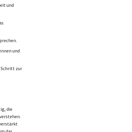
eit und
as
prechen.
kennen und
 Schritt zur
g, die
verstehen.
verstärkt
um das