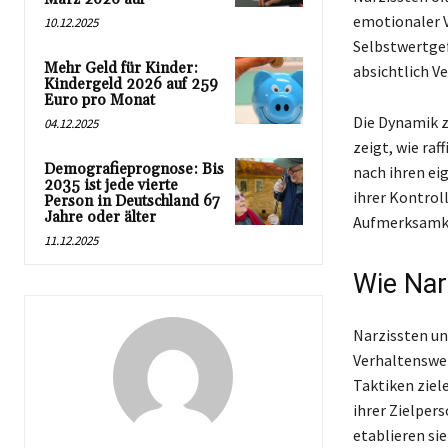
emotionaler V
10.12.2025
Selbstwertgef
Mehr Geld für Kinder:
absichtlich V
Kindergeld 2026 auf 259
Euro pro Monat
Die Dynamik 
04.12.2025
zeigt, wie ra
Demografieprognose: Bis
nach ihren ei
2035 ist jede vierte
ihrer Kontrol
Person in Deutschland 67
Jahre oder älter
Aufmerksamke
11.12.2025
Wie Nar
Narzissten un
Verhaltenswei
Taktiken ziele
ihrer Zielpers
etablieren sie