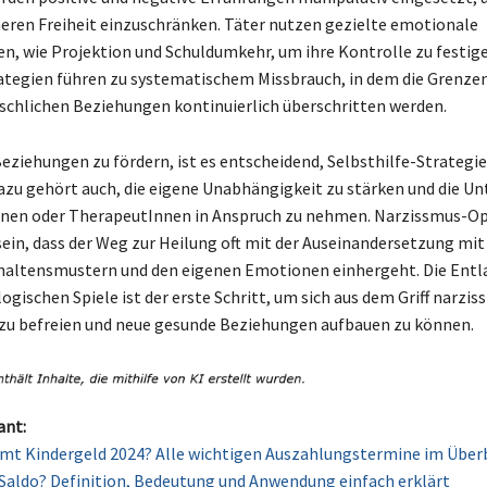
neren Freiheit einzuschränken. Täter nutzen gezielte emotionale
n, wie Projektion und Schuldumkehr, um ihre Kontrolle zu festige
ategien führen zu systematischem Missbrauch, in dem die Grenzen
hlichen Beziehungen kontinuierlich überschritten werden.
ziehungen zu fördern, ist es entscheidend, Selbsthilfe-Strategie
azu gehört auch, die eigene Unabhängigkeit zu stärken und die U
nnen oder TherapeutInnen in Anspruch zu nehmen. Narzissmus-Op
sein, dass der Weg zur Heilung oft mit der Auseinandersetzung mit
haltensmustern und den eigenen Emotionen einhergeht. Die Entl
ogischen Spiele ist der erste Schritt, um sich aus dem Griff narzis
zu befreien und neue gesunde Beziehungen aufbauen zu können.
ant:
t Kindergeld 2024? Alle wichtigen Auszahlungstermine im Überb
Saldo? Definition, Bedeutung und Anwendung einfach erklärt