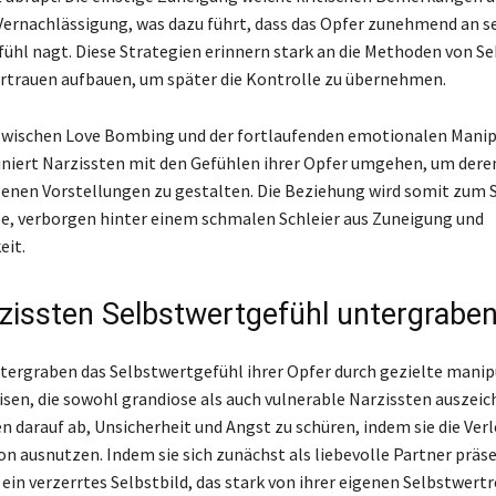
ernachlässigung, was dazu führt, dass das Opfer zunehmend an 
ühl nagt. Diese Strategien erinnern stark an die Methoden von Se
ertrauen aufbauen, um später die Kontrolle zu übernehmen.
zwischen Love Bombing und der fortlaufenden emotionalen Manip
ffiniert Narzissten mit den Gefühlen ihrer Opfer umgehen, um der
genen Vorstellungen zu gestalten. Die Beziehung wird somit zum S
le, verborgen hinter einem schmalen Schleier aus Zuneigung und
it.
zissten Selbstwertgefühl untergrabe
tergraben das Selbstwertgefühl ihrer Opfer durch gezielte manip
sen, die sowohl grandiose als auch vulnerable Narzissten auszeic
n darauf ab, Unsicherheit und Angst zu schüren, indem sie die Verl
on ausnutzen. Indem sie sich zunächst als liebevolle Partner präs
 ein verzerrtes Selbstbild, das stark von ihrer eigenen Selbstwert