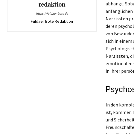
abhängt. Soba
redaktion
anfänglichen 
https://fuldaer-bote.de
Narzissten pr
Fuldaer Bote Redaktion
deren psychol
von Bewunderu
sich in einem
Psychologisch
Narzissten, di
emotionalen C
in ihrer pers
Psychos
In den kompl
ist, kommen h
und Sicherhei
Freundschafte