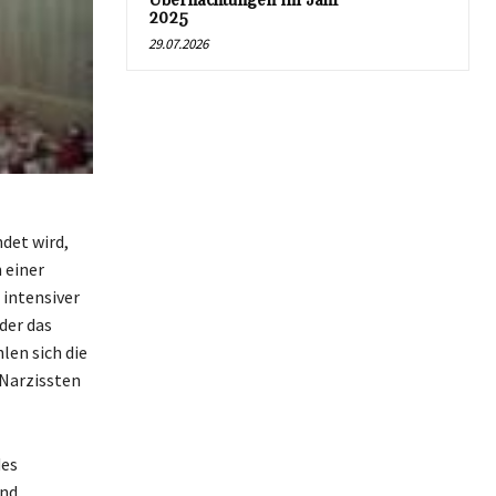
Übernachtungen im Jahr
2025
29.07.2026
det wird,
 einer
 intensiver
der das
len sich die
 Narzissten
des
und