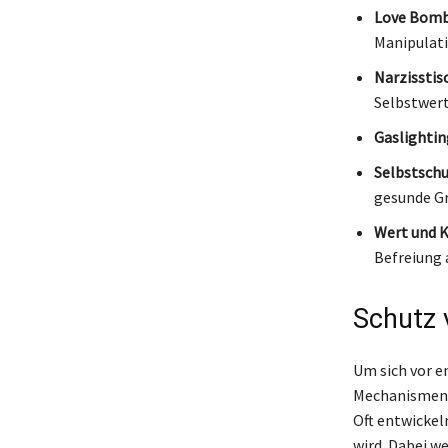
Love Bomb
Manipulati
Narzisstis
Selbstwert
Gaslightin
Selbstschu
gesunde Gr
Wert und K
Befreiung 
Schutz 
Um sich vor e
Mechanismen 
Oft entwickel
wird. Dabei w