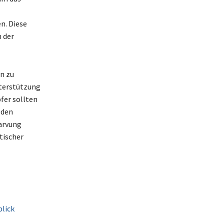
n. Diese
 der
n zu
nterstützung
fer sollten
 den
arvung
stischer
lick